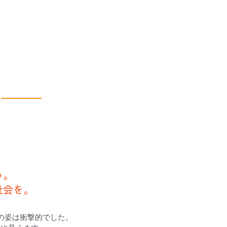
う。
社会を。
の姿は衝撃的でした。