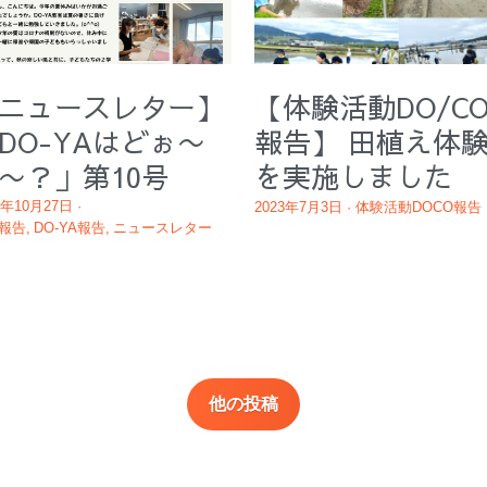
ニュースレター】
【体験活動DO/C
DO-YAはどぉ〜
報告】 田植え体
〜？」第10号
を実施しました
3年10月27日
·
2023年7月3日
·
体験活動DOCO報告
報告,
DO-YA報告,
ニュースレター
他の投稿