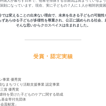
外国人が暮らす日本で、他者を排除する雰囲気は高まっているよ
深刻になっています。現在、実に子どもの７人に１人が相対的貧
分では変えることの出来ない理由で、未来を生きる子どもの可能性
らずあらゆる子どもが多様性を尊重され、公正に認められる社会、
そんな思いからクロスベイスは生まれました。
受賞・認定実績
ン事業 優秀賞
可能なまちづくり活動支援事業 認定事業
卓三賞 優秀賞
、虐待を受けた子どものケアに関する助成
がも基金寄付先団体
庫社会貢献賞」