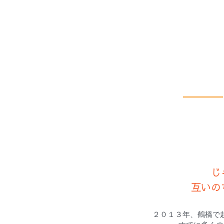
じ
互いの
２０１３年、鶴橋で