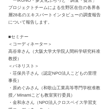
　ーIKUNO・多文化ふらっと「調査・提言」
プロジェクトチームによる生野区在住の各界各
層28名のエキスパートインタビューの調査報告
について報告します。
■セミナー
＜コーディネーター＞
高谷幸さん（大阪大学大学院人間科学研究科准
教授）
＜パネリスト＞
・荘保共子さん（認定NPO法人こどもの里理
事長）
・原めぐみさん（和歌山工業高等専門学校准教
授／Minamiこども教室実行委員）
・金和永さん（NPO法人クロスベイス学習支