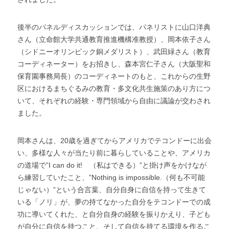
後半のパネルディスカッションでは、パネリストに山口洋典
さん（立命館大学共通教育推進機構准教授）、岡本依子さん
（シドニーオリンピック銅メダリスト）、武田緑さん（教育
コーディネーター）をお招きし、森本宮仁子さん（大阪聖和
保育園事務局長）のコーディネートのもと、これからの生野
区におけるまちぐるみの教育・多文化共生施策のあり方につ
いて、それぞれの経験・専門領域から自由に議論が交わされ
ました。
岡本さんは、20歳を過ぎてからアメリカでテコンドーに出会
い、多様な人々が当たり前に暮らしていることや、アメリカ
の道場で”I can do it!　（私はできる）”と掛け声をかけなが
ら練習していたこと、”Nothing is impossible.（何も不可能
じゃない）”という合言葉、自分自身に自信を持って生きて
いる「ノリ」が、夢の持てなかった自分をテコンドーでの成
功に導いてくれた、と自分自身の経験を振りかえり、子ども
が自分に自信を持つこと、そして自信を持てる環境を作るこ