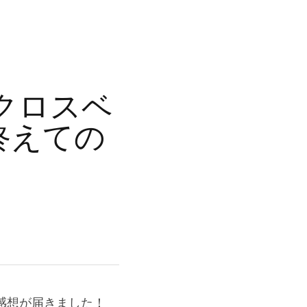
クロスベ
終えての
感想が届きました！