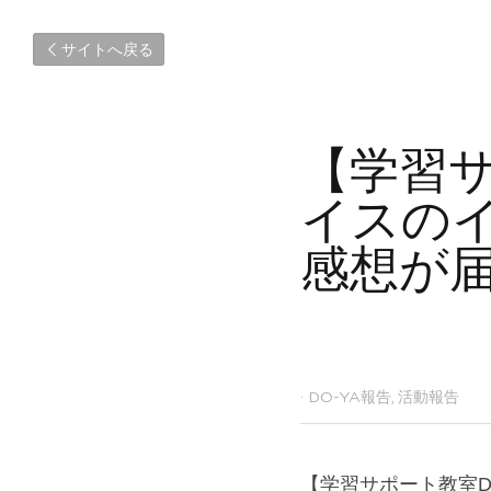
サイトへ戻る
【学習サ
イスの
感想が
2022年6月23日
·
DO-YA報
【学習サポート教室D