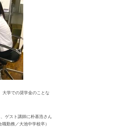
、大学での奨学金のことな
に、ゲスト講師に朴基浩さん
合職勤務／大池中学校卒）