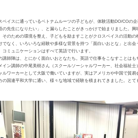
スベイスに通っているベトナムルーツの子どもが、体験活動DO/COの
語の先生になりたい」、と漏らしたことがきっかけで始まりました。興
。そのための環境を整え、子どもを励ますことがクロスベイスの活動の
けでなく、いろいろな経験や多様な背景を持つ「面白いおとな」と出会
、コミュニケーションはすべて英語で行います。
の講師陣は、とにかく面白いおとなたち。英語で仕事をこなすことはも
メイン講師の中尾美樹さん（スクールソーシャルワーカー、社会福祉士
ャルワーカーとして大阪で働いていますが、実はアメリカや中国で貿易
カの国連平和大学に通い、様々な地域で経験を積まれてきました。とて