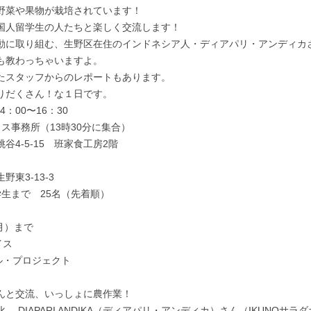
野菜や果物が栽培されています！
国人留学生の人たちと楽しく交流します！
動に取り組む、生野区在住のインドネシア人・ディアパリ・アンディカ
も教わっちゃいますよ。
たスタッフからのレポートもあります。
りだくさん！な１日です。
4：00〜16：30
ス事務所（13時30分に集合）
4-5-15　班家食工房2階
東3-13-3
生まで　25名（先着順）
月）まで
イス
ウル・プロジェクト
んと交流、いっしょに農作業！
 DIAPARI ANDIKA（ディアパリ・アンディカ）さん（IKUNOサ