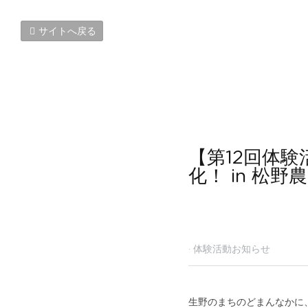
サイトへ戻る
【第12回体験
化！ in 松野
2018年9月5日
·
体験活動お
生野のまちのどまんなかに