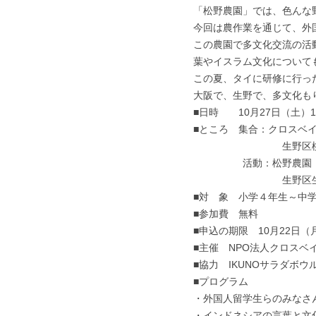
「松野農園」では、色んな
今回は農作業を通じて、外
この農園で多文化交流の活
葉やイスラム文化について
この夏、タイに研修に行っ
大阪で、生野で、多文化も
■日時　　10月27日（土）1
■ところ　集合：クロスベイ
　　　　　　　　　生野区桃谷
　　　　　活動：松野農園
　　　　　　　　　生野区生野
■対　象　小学４年生～中学
■参加費　無料
■申込の期限　10月22日（
■主催　NPO法人クロスベ
■協力　IKUNOサラダボ
■プログラム
・外国人留学生らのみなさ
・インドネシアの言葉と文化　