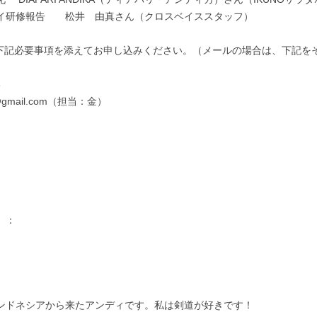
イ研修報告　　松井　由真さん（クロスベイススタッフ）
、下記必要事項を添えてお申し込みください。（メールの場合は、下記を
3
o@gmail.com（担当：金）
）：
ンドネシアから来たアンディです。私は剣道が好きです！