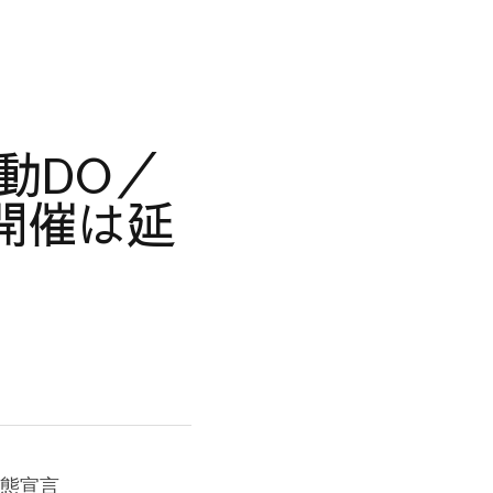
動DO／
開催は延
事態宣言