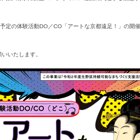
、
催予定の体験活動DO／CO「アートな京都遠足！」の開
願いいたします。